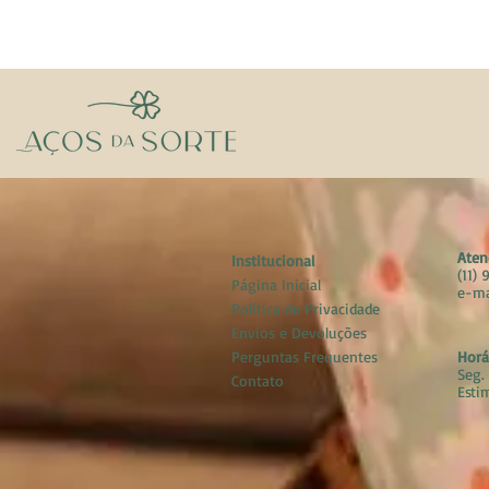
Aten
Institucional
(11)
Página Inicial
e-ma
Política de Privacidade
Envios e Devoluções
Perguntas Frequentes
Horá
Seg. 
Contato
Esti