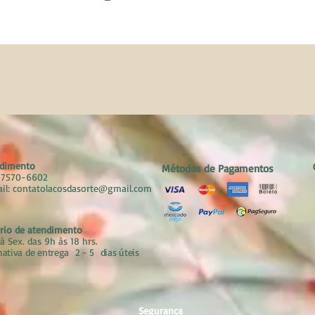
dimento
Métodos de Pagamentos
 97570-6602
il:
contatolacosdasorte@gmail.com
rio de atendimento
à Sex. das 9h às 18 hrs.​
mativa de entrega 2 - 5 dias úteis
Segurança