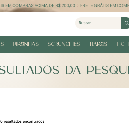
as
Piranhas
Scrunchies
Tiaras
Tic 
SULTADOS DA PESQU
50 resultados encontrados