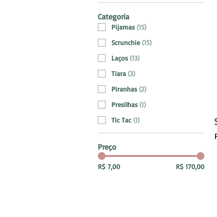
Categoria
Pijamas
(
15
)
Scrunchie
(
15
)
Laços
(
13
)
Tiara
(
3
)
Piranhas
(
2
)
Presilhas
(
1
)
Tic Tac
(
1
)
Preço
R$ 7,00
R$ 170,00