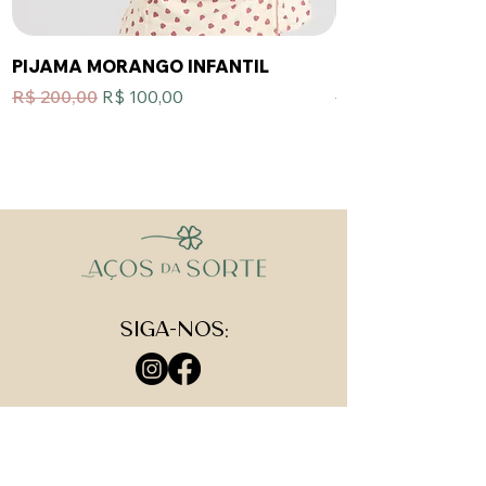
PIJAMA MORANGO INFANTIL
PIJAMA PROVENC
Preço normal
Preço promocional
Preço normal
R$ 200,00
R$ 100,00
R$ 200,00
Siga-nos:
Institucional