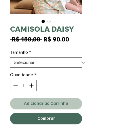
CAMISOLA DAISY
Preço
Preço
 R$ 150,00 
R$ 90,00
normal
promocional
Tamanho
*
Quantidade
*
Adicionar ao Carrinho
Comprar