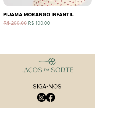
PIJAMA MORANGO INFANTIL
PIJAMA PROVENC
Preço normal
Preço promocional
Preço normal
R$ 200,00
R$ 100,00
R$ 200,00
Siga-nos:
Institucional